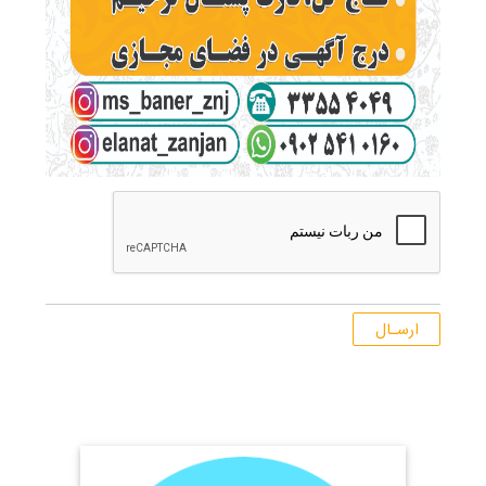
ارسـال