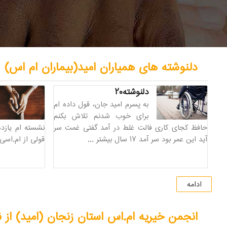
دلنوشته های همیاران امید(بیماران ام اس)
دلنوشته۲۰
به پسرم امید جان، قول داده ام
برای خوب شدنم تلاش بکنم
حافظ کجای کاری فالت غلط در آمد گفتی غمت سر
نشسته ام یازد
آید این عمر بود سر آمد ۱۷ سال بیشتر ...
قولی از ام.اسی 
ادامه
انجمن خیریه ام.اس استان زنجان (امید) از ن