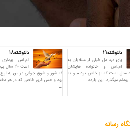
دلنوشته۱۹
دلنوشته۱۸
پای درد دل خیلی از مبتلایان به
ام.اس بیماری 
ام.اس و خانواده هایشان
است ۲۰ سال
ه سال است که از خاص بودنم و به
که شور و شوق جوانی در من به او
بودنم میگذرد. این یازده ...
بود و حس غرور خاصی که در هر دخ
...
گاه رسانه