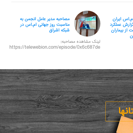
ام.اس ایران
مصاحبه مدیر عامل انجمن به
گزارش عملکرد
مناسبت روز جهانی ام.اس در
 از بیماران
شبکه اشراق
ن
لینک مشاهده مصاحبه:
https://telewebion.com/episode/0x6c687de
نها