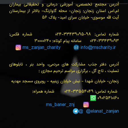
آدرس مجتمع تخصصی، آموزشی درمانی و تحقیقاتی بیماران
ام.اس استان زنجان: زنجان- محله گاوازنگ- بالاتر از بیمارستان
آیت الله موسوی- خیابان سرای امید- پلاک ۵۶
شماره تماس: ۹۸-۳۳۴۳۹۰۹۵-۰۲۴ شماره فکس:
۳۳۴۳۹۰۹۳-۰۲۴ سامانه پیام کوتاه: ۳۰۰۰۰۲۴۰
ms_zanjan
_charity
info@
mscharity.ir
آدرس دفتر جذب مشارکت های مردمی، واحد بنر ، تابلوهای
تسلیت ، تاج گل ، برگزاری مراسم ترحیم مجازی :
زنجان- خیابان شهدا - نبش خیابان زینبیه - روبروی مسجد مهدیه
شماره تماس: ۳۳۵۵۴۰۴۹-۰۲۴ شماره همراه:
۰۹۰۲۵۴۱۰۱۶۰
ms_baner_znj
@elanat_zanjan@