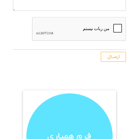
ارسـال