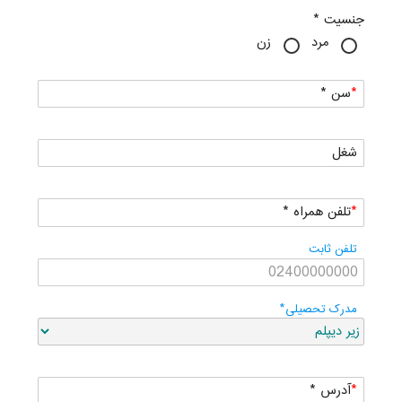
جنسیت *
مرد
زن
سن *
شغل
تلفن همراه *
تلفن ثابت
مدرک تحصیلی*
آدرس *