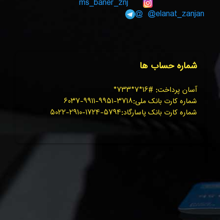
ms_baner_znj
@elanat_zanjan@
شماره حساب ها
آسان پرداخت: #۱۶*۷*۷۳۳*
شماره کارت بانک ملی:۳۷۱۸-۹۹۵۱-۹۹۱۱-۶۰۳۷
شماره کارت بانک پاسارگاد:۵۷۹۴-۱۷۲۴-۲۹۱۰-۵۰۲۲