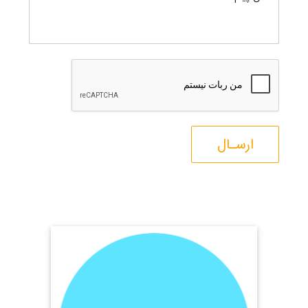
ارسـال