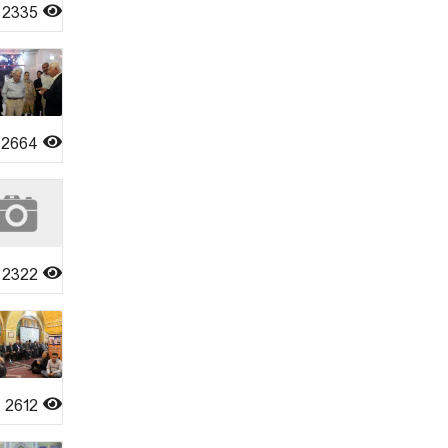
2335
2664
2322
2612