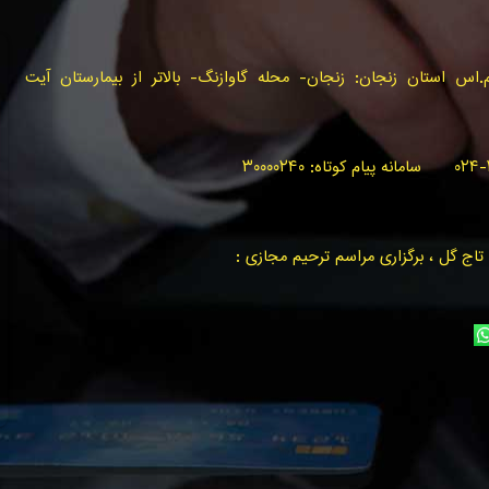
س استان زنجان: زنجان- محله گاوازنگ- بالاتر از بیمارستان آیت
اج گل ، برگزاری مراسم ترحیم مجازی :