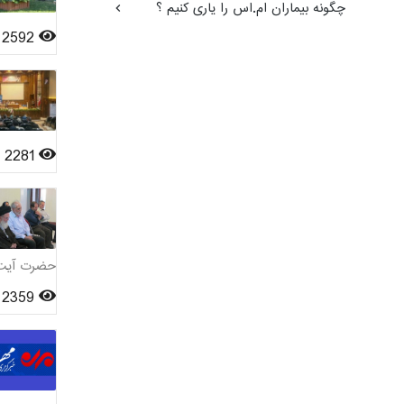
چگونه بیماران ام.اس را یاری کنیم ؟
2592
2281
حضرت آیت ا
2359