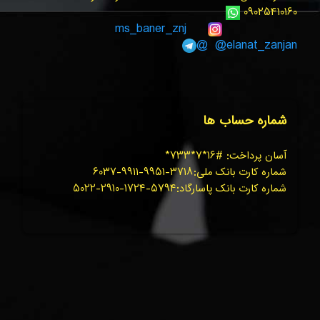
۰۹۰۲۵۴۱۰۱۶۰
ms_baner_znj
@elanat_zanjan@
شماره حساب ها
آسان پرداخت: #۱۶*۷*۷۳۳*
شماره کارت بانک ملی:۳۷۱۸-۹۹۵۱-۹۹۱۱-۶۰۳۷
شماره کارت بانک پاسارگاد:۵۷۹۴-۱۷۲۴-۲۹۱۰-۵۰۲۲