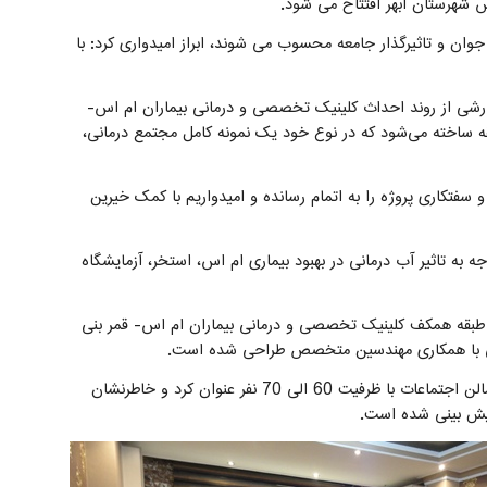
 شهرستان ابهر افتتاح می شود.
 سال شایع تر هستند و جزو اقشار جوان و تاثیرگذار جامعه محسوب می شوند، ابراز امیدواری کرد: با
زارشی از روند احداث کلینیک تخصصی و درمانی بیماران ام اس-
هاشم (ع) اظهار داشت: این مجتمع در مساحتی بالغ بر 5 هزار مترمربع در 4 طبقه ساخته می‌شود که در نوع خود یک نمونه کامل مجتمع درمانی،
فتکاری پروژه را به اتمام رسانده و امیدواریم با کمک خیرین
رفت داشته است، گفت: با توجه به تاثیر آب درمانی در بهبود بیماری ام اس، استخر، آزمایشگاه
ر طبقه همکف کلینیک تخصصی و درمانی بیماران ام اس- قمر بنی
شکی با همکاری مهندسین متخصص طراحی شده است.
وی طبقه دوم این پروژه را مختص برگزاری کلاس های آموزشی به بیمارن، امور اداری و سالن اجتماعات با ظرفیت 60 الی 70 نفر عنوان کرد و خاطرنشان
یش بینی شده است.