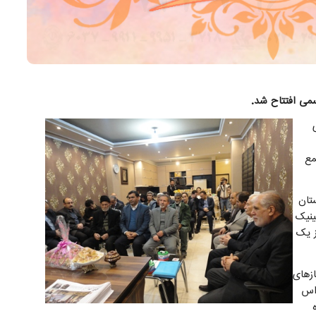
سمی افتتاح شد.
مع
تان
ینیک
ز یک
ازهای
 اس