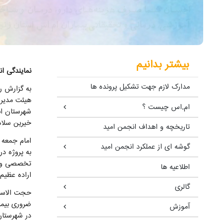
بیشتر بدانیم
نمایندگی ا
مدارک لازم جهت تشکیل پرونده ها
به گزارش ر
هیئت مدیره
ام.اس چیست ؟
شهرستان اب
خیرین سلام
تاریخچه و اهداف انجمن امید
امام جمعه 
گوشه ای از عملکرد انجمن امید
به پروژه د
تخصصی و د
اطلاعیه ها
اراده عظیم
گالری
حجت الاسلا
ضروری بیما
آموزش
در شهرستان 