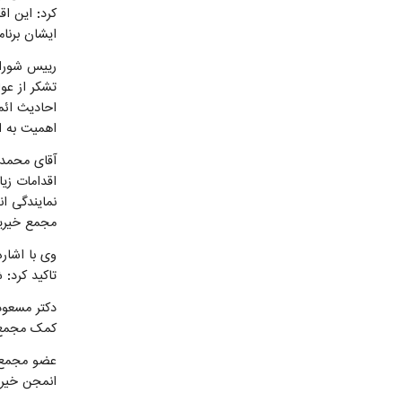
کرد: این اق
ایشان برنا
رییس شورای
تشکر از عوا
احادیث ائم
اهمیت به ا
آقای محمدر
اقدامات زیا
نمایندگی ا
مجمع خیری
وی با اشار
تاکید کرد:
دکتر مسعود
کمک مجمع خ
عضو مجمع خ
انمجن خیری