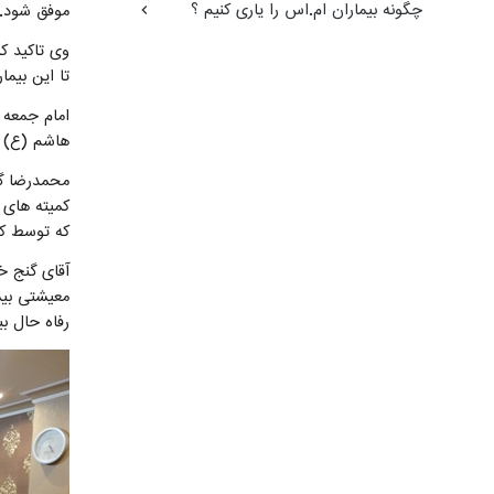
چگونه بیماران ام.اس را یاری کنیم ؟
موفق شود.
وی تاکید ک
تا این بیما
امام جمعه 
هاشم (ع) ش
محمدرضا گن
کمیته های 
که توسط کم
آقای گنج خ
معیشتی بیم
رفاه حال بی